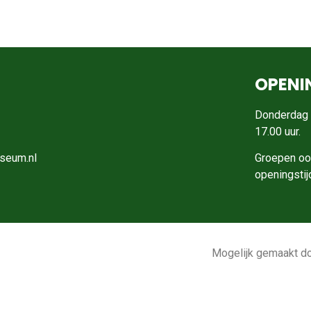
OPENI
Donderdag 
17.00 uur.
useum.nl
Groepen oo
openingstij
Mogelijk gemaakt d